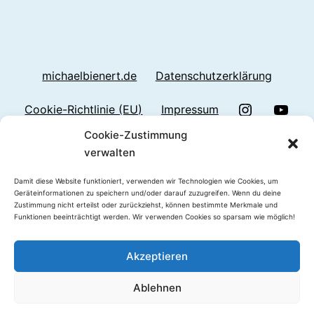
michaelbienert.de
Datenschutzerklärung
Instragram
Yout
Cookie-Richtlinie (EU)
Impressum
Cookie-Zustimmung
Linkedin
verwalten
Damit diese Website funktioniert, verwenden wir Technologien wie Cookies, um
Geräteinformationen zu speichern und/oder darauf zuzugreifen. Wenn du deine
Zustimmung nicht erteilst oder zurückziehst, können bestimmte Merkmale und
TEXT DER STADT
Funktionen beeinträchtigt werden. Wir verwenden Cookies so sparsam wie möglich!
Datenschutzerklärung
Akzeptieren
Stolz präsentiert von
WordPress
.
Ablehnen