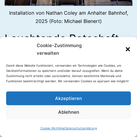
Installation von Nathan Coley am Anhalter Bahnhof,
2025 (Foto: Michael Bienert)
Leuchtende Botschaft
Cookie-Zustimmung
am Anhalter Bahnhof
verwalten
V
om Anhalter Bahnhof gingen ab 1933
Damit diese Website funktioniert, verwenden wir Technologien wie Cookies, um
Geräteinformationen zu speichern und/oder darauf zuzugreifen. Wenn du deine
Zehntausende in die Emigration, um
Zustimmung nicht erteilst oder zurückziehst, können bestimmte Merkmale und
Funktionen beeinträchtigt werden. Wir verwenden Cookies so sparsam wie möglich!
sich der Verfolgung durch das NS-Regime
zu entziehen. Hinter der Portikusruine soll
Akzeptieren
in Zukunft das
Exilmuseum
entstehen, doch
Ablehnen
wegen nicht ausreichender Finanzierung ist
der Planungsprozess ins Stocken geraten.
Dark Mode:
Cookie-Richtlinie
Datenschutzerklärung